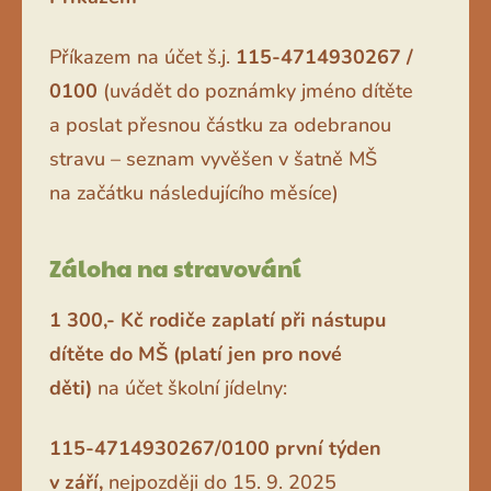
Příkazem na účet š.j.
115-4714930267 /
0100
(uvádět do poznámky jméno dítěte
a poslat přesnou částku za odebranou
stravu – seznam vyvěšen v šatně MŠ
na začátku následujícího měsíce)
Záloha na stravování
1 300,- Kč rodiče zaplatí při nástupu
dítěte do MŠ (platí jen pro nové
děti)
na účet školní jídelny:
115-4714930267/0100 první týden
v září,
nejpozději do 15. 9. 2025